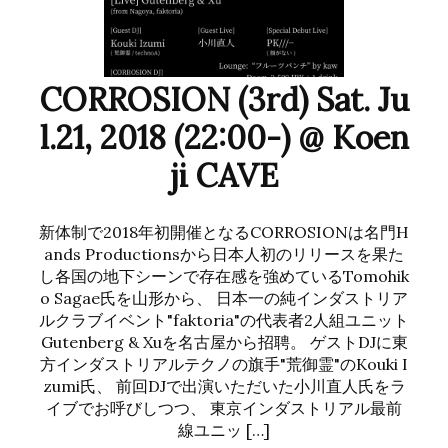
CORROSION (3rd) Sat. Ju
l.21, 2018 (22:00-) @ Koen
ji CAVE
新体制で2018年初開催となるCORROSIONは名門H
ands Productionsから日本人初のリリースを果た
し各国の地下シーンで存在感を強めているTomohik
o Sagae氏を山形から、 日本一の純インダストリア
ルクラブイベント"faktoria"の代表者2人組ユニット
Gutenberg & Xuを名古屋から招聘。 ゲストDJに東
方インダストリアルテクノの旗手"荒御霊"のKouki I
zumi氏、 前回DJで出演いただいた小川直人氏をラ
イブでお呼びしつつ、 東京インダストリアル最前
線ユニッ […]