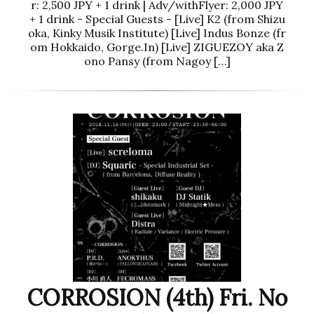
r: 2,500 JPY + 1 drink | Adv/withFlyer: 2,000 JPY
+ 1 drink - Special Guests - [Live] K2 (from Shizu
oka, Kinky Musik Institute) [Live] Indus Bonze (fr
om Hokkaido, Gorge.In) [Live] ZIGUEZOY aka Z
ono Pansy (from Nagoy […]
CORROSION (4th) Fri. No