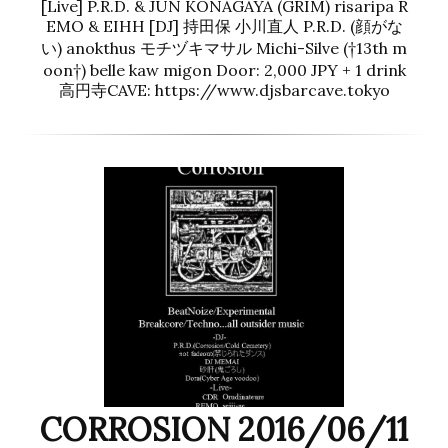
[Live] P.R.D. & JUN KONAGAYA (GRIM) risaripa R
EMO & EIHH [DJ] 持田保 小川直人 P.R.D. (顔がな
い) anokthus モチヅキマサル Michi-Silve (†13th m
oon†) belle kaw migon Door: 2,000 JPY + 1 drink
高円寺CAVE: https://www.djsbarcave.tokyo
CORROSION 2016/06/11