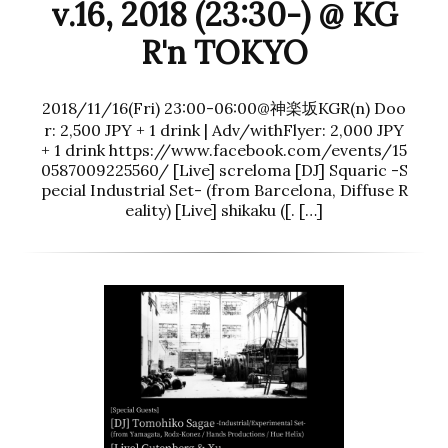
v.16, 2018 (23:30-) @ KG
R'n TOKYO
2018/11/16(Fri) 23:00-06:00@神楽坂KGR(n) Doo
r: 2,500 JPY + 1 drink | Adv/withFlyer: 2,000 JPY
+ 1 drink https://www.facebook.com/events/15
0587009225560/ [Live] screloma [DJ] Squaric -S
pecial Industrial Set- (from Barcelona, Diffuse R
eality) [Live] shikaku ([. […]