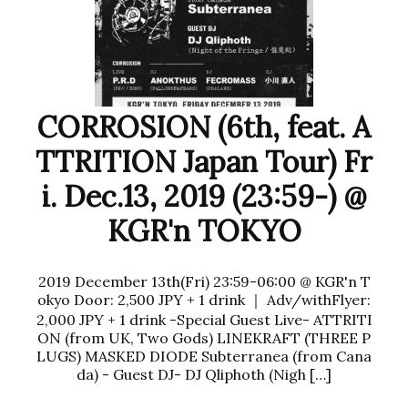
CORROSION (6th, feat. A
TTRITION Japan Tour) Fr
i. Dec.13, 2019 (23:59-) @
KGR'n TOKYO
2019 December 13th(Fri) 23:59-06:00 @ KGR'n T
okyo Door: 2,500 JPY + 1 drink ｜ Adv/withFlyer:
2,000 JPY + 1 drink -Special Guest Live- ATTRITI
ON (from UK, Two Gods) LINEKRAFT (THREE P
LUGS) MASKED DIODE Subterranea (from Cana
da) - Guest DJ- DJ Qliphoth (Nigh […]