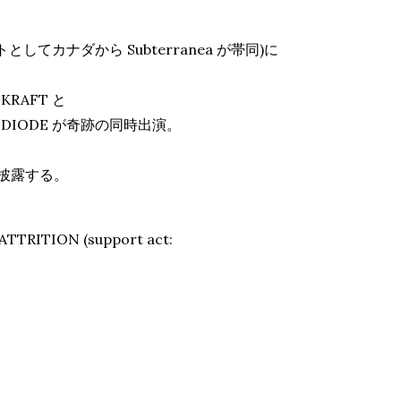
てカナダから Subterranea が帯同)に
RAFT と
IODE が奇跡の同時出演。
を披露する。
 ATTRITION (support act: