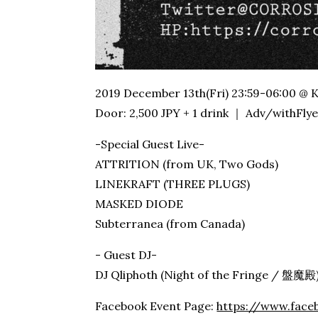
2019 December 13th(Fri) 23:59-06:00 @ 
Door: 2,500 JPY + 1 drink ｜ Adv/withFlyer
-Special Guest Live-
ATTRITION (from UK, Two Gods)
LINEKRAFT (THREE PLUGS)
MASKED DIODE
Subterranea (from Canada)
- Guest DJ-
DJ Qliphoth (Night of the Fringe / 盤魔殿
Facebook Event Page:
https://www.face