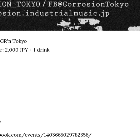
KGR'n Tokyo
: 2,000 JPY + 1 drink
)
book.com/events/1403665029782356/