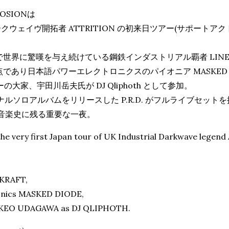
OSIONは
ウェイヴ開拓者 ATTRITION の初来日ツアー(サポートアクトとし
界に驚嘆を与え続けている鋼鉄インダストリアル覇者 LINEK
あり日本語パワーエレクトロニクスのパイオニア MASKED D
家、宇田川岳夫氏が DJ Qliphoth として参加。
ジナルソロアルバムをリリースした P.R.D. がフルライブセット
アル音楽史に残る重要な一夜。
e very first Japan tour of UK Industrial Darkwave legend
EKRAFT,
ronics MASKED DIODE,
 TAKEO UDAGAWA as DJ QLIPHOTH.